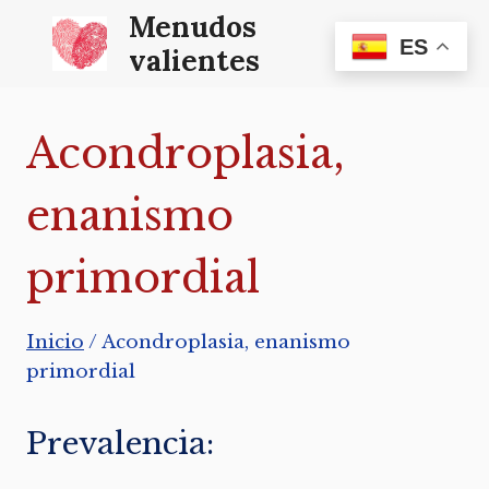
Saltar
Menudos
ES
al
valientes
contenido
Acondroplasia,
enanismo
primordial
Inicio
/
Acondroplasia, enanismo
primordial
Prevalencia: